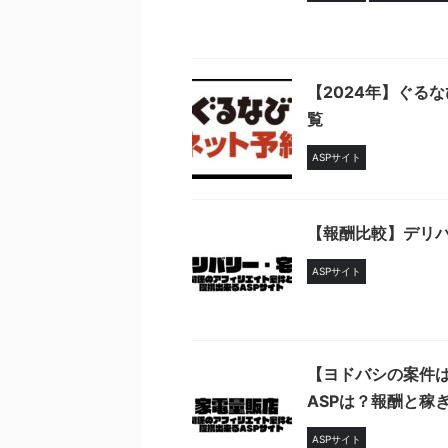
【2024年】ぐる
覧
ASPサイト
【報酬比較】デリバ
ASPサイト
【ヨドバシの案件
ASPは？報酬と稼
ASPサイト